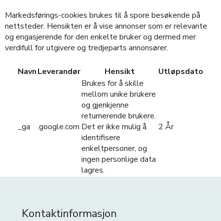
Markedsførings-cookies brukes til å spore besøkende på
nettsteder. Hensikten er å vise annonser som er relevante
og engasjerende for den enkelte bruker og dermed mer
verdifull for utgivere og tredjeparts annonsører.
Navn
Leverandør
Hensikt
Utløpsdato
Brukes for å skille
mellom unike brukere
og gjenkjenne
returnerende brukere.
_ga
.google.com
Det er ikke mulig å
2 År
identifisere
enkeltpersoner, og
ingen personlige data
lagres.
Kontaktinformasjon