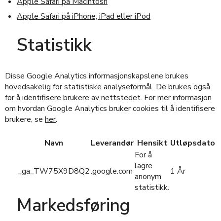
Apple Safari på Macintosh
Apple Safari på iPhone, iPad eller iPod
Statistikk
Disse Google Analytics informasjonskapslene brukes
hovedsakelig for statistiske analyseformål. De brukes også
for å identifisere brukere av nettstedet. For mer informasjon
om hvordan Google Analytics bruker cookies til å identifisere
brukere, se
her
.
Navn
Leverandør
Hensikt
Utløpsdato
For å
lagre
_ga_TW75X9D8Q2
.google.com
1 År
anonym
statistikk.
Markedsføring